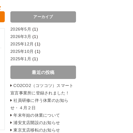
アーカイブ
2026年5月
(1)
2026年3月
(1)
2025年12月
(1)
2025年10月
(1)
2025年1月
(1)
2024年12月
(1)
最近の投稿
2024年8月
(1)
2024年4月
(1)
CO2CO2（コツコツ）スマート
2024年3月
(1)
宣言事業所に登録されました！
2024年2月
(1)
社員研修に伴う休業のお知ら
2024年1月
(1)
せ・４月２日
2023年12月
(1)
年末年始の休業について
2023年10月
(1)
浦安支店開設のお知らせ
2023年8月
(1)
東京支店移転のお知らせ