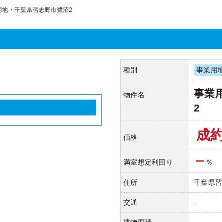
用地・千葉県習志野市鷺沼2
種別
事業用
事業
物件名
2
成
価格
ー
満室想定利回り
％
住所
千葉県習
交通
-