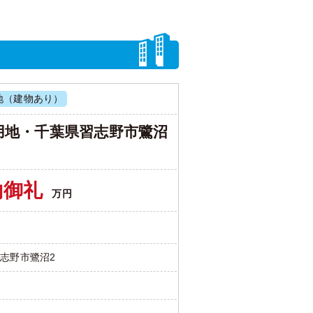
地（建物あり）
用地・千葉県習志野市鷺沼
約御礼
万円
志野市鷺沼2