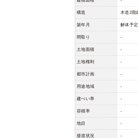
建物面積
-
構造
木造2階
築年月
解体予
間取り
-
土地面積
-
土地権利
-
都市計画
-
用途地域
-
建ぺい率
-
容積率
-
地目
-
接道状況
-